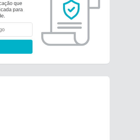
ficação que
icada para
de.
Ter
Qua
Qui
Sex
Sab
28
29
30
31
1