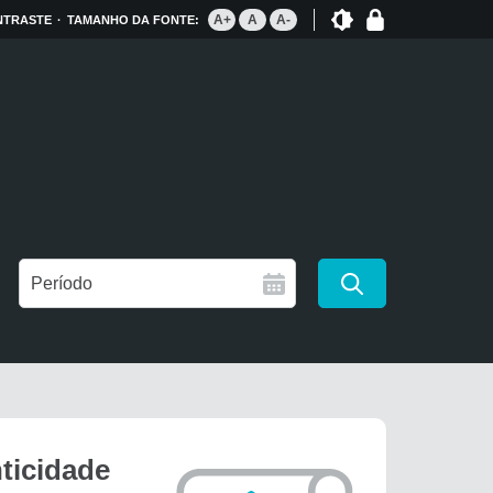
A+
A
A-
NTRASTE
TAMANHO DA FONTE:
Período
nticidade