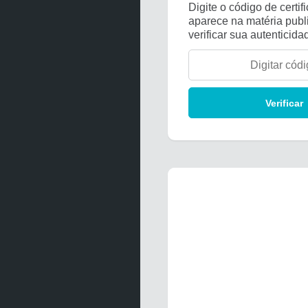
Digite o código de certi
aparece na matéria publ
verificar sua autenticida
Verificar
Dom
Seg
26
27